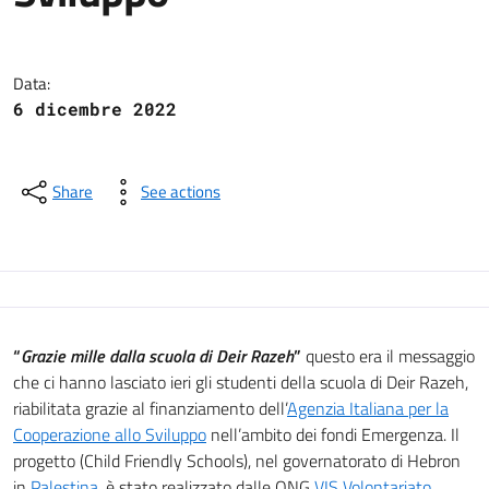
“Grazie mille dalla scuola di De
Data:
6 dicembre 2022
Share
See actions
“
Grazie mille dalla scuola di Deir Razeh
”
questo era il messaggio
che ci hanno lasciato ieri gli studenti della scuola di Deir Razeh,
riabilitata grazie al finanziamento dell’
Agenzia Italiana per la
Cooperazione allo Sviluppo
nell’ambito dei fondi Emergenza. Il
progetto (Child Friendly Schools), nel governatorato di Hebron
in
Palestina
, è stato realizzato dalle ONG
VIS Volontariato