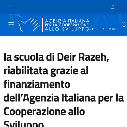
Skip to main content
Go to footer
IT
LANGUAGE 
la scuola di Deir Razeh,
riabilitata grazie al
finanziamento
dell’Agenzia Italiana per la
Cooperazione allo
Sviluppo